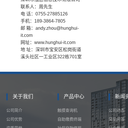
联系人：周先生
电 话：0755-27885126
手机：189-3864-7805
邮 箱：andy.zhou@hunghui-
it.com
网址：www.hunghui-it.com
地 址：
深圳市宝安区松岗街道
溪头社区一工业区322栋701室
关于我们
产品中心
新闻
公司简介
触摸查询机
公司动态
公司优势
自助缴费终端
常见问答