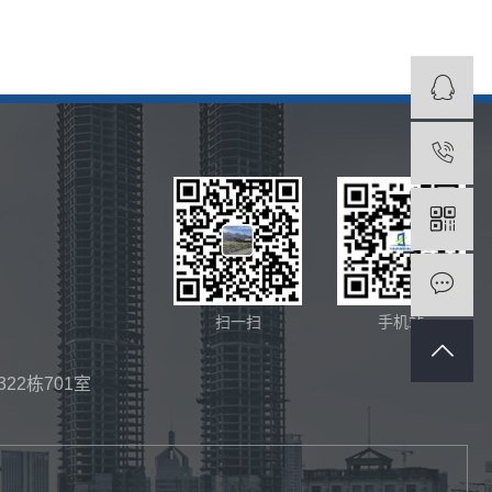
1
扫一扫
手机站
2栋701室