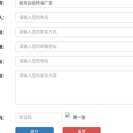
称
：
人
：
话
：
箱
：
址
：
容
：
换一张
码
：